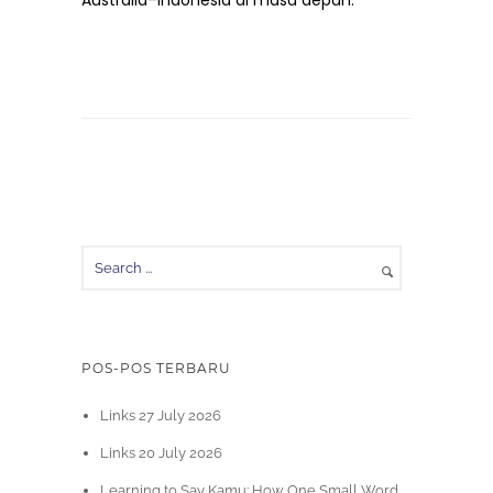
Australia–Indonesia di masa depan.
POS-POS TERBARU
Links 27 July 2026
Links 20 July 2026
Learning to Say Kamu: How One Small Word