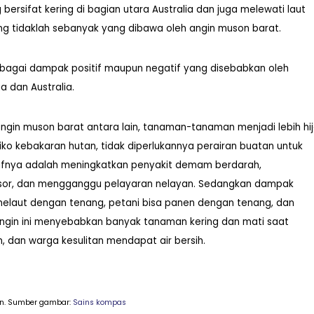
bersifat kering di bagian utara Australia dan juga melewati laut
ung tidaklah sebanyak yang dibawa oleh angin muson barat.
rbagai dampak positif maupun negatif yang disebabkan oleh
 dan Australia.
angin muson barat antara lain, tanaman-tanaman menjadi lebih hi
iko kebakaran hutan, tidak diperlukannya perairan buatan untuk
tifnya adalah meningkatkan penyakit demam berdarah,
ngsor, dan mengganggu pelayaran nelayan. Sedangkan dampak
 melaut dengan tenang, petani bisa panen dengan tenang, dan
n, angin ini menyebabkan banyak tanaman kering dan mati saat
, dan warga kesulitan mendapat air bersih.
an.
Sumber gambar:
Sains kompas