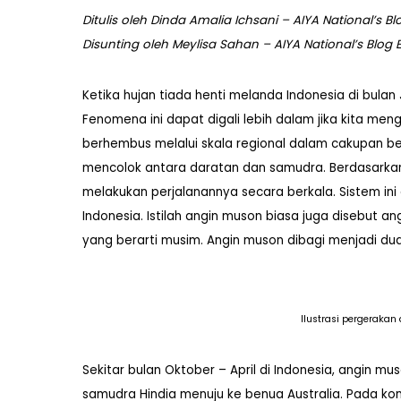
Ditulis oleh Dinda Amalia Ichsani – AIYA National’s Bl
Disunting oleh Meylisa Sahan – AIYA National’s Blog E
Ketika hujan tiada henti melanda Indonesia di bula
Fenomena ini dapat digali lebih dalam jika kita me
berhembus melalui skala regional dalam cakupan b
mencolok antara daratan dan samudra. Berdasarkan l
melakukan perjalanannya secara berkala. Sistem in
Indonesia. Istilah angin muson biasa juga disebut 
yang berarti musim. Angin muson dibagi menjadi dua
Ilustrasi pergeraka
Sekitar bulan Oktober – April di Indonesia, angin m
samudra Hindia menuju ke benua Australia. Pada kon