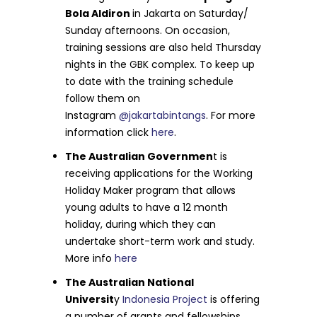
Bola Aldiron
in Jakarta on Saturday/
Sunday afternoons. On occasion,
training sessions are also held Thursday
nights in the GBK complex. To keep up
to date with the training schedule
follow them on
Instagram
@jakartabintangs
. For more
information click
here
.
The Australian Governmen
t is
receiving applications for the Working
Holiday Maker program that allows
young adults to have a 12 month
holiday, during which they can
undertake short-term work and study.
More info
here
The Australian National
Universit
y
Indonesia Project
is offering
a number of grants and fellowships.