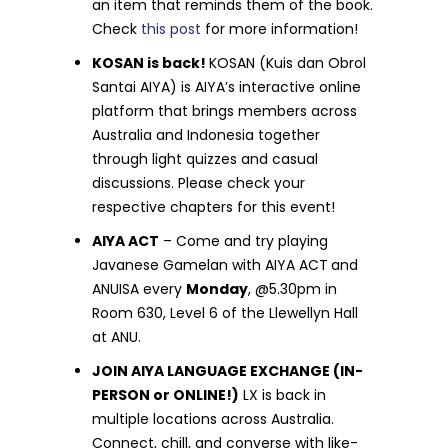
an item that reminds them of the book.
Check
this post
for more information!
KOSAN is back!
KOSAN (Kuis dan Obrol
Santai AIYA) is AIYA’s interactive online
platform that brings members across
Australia and Indonesia together
through light quizzes and casual
discussions. Please check your
respective chapters for this event!
AIYA ACT
– Come and try playing
Javanese Gamelan with AIYA ACT
and
ANUISA every
Monday
, @5.30pm in
Room 630, Level 6 of the Llewellyn Hall
at ANU.
JOIN AIYA LANGUAGE EXCHANGE (IN-
PERSON or ONLINE!)
LX is back in
multiple locations across Australia.
Connect, chill, and converse with like-