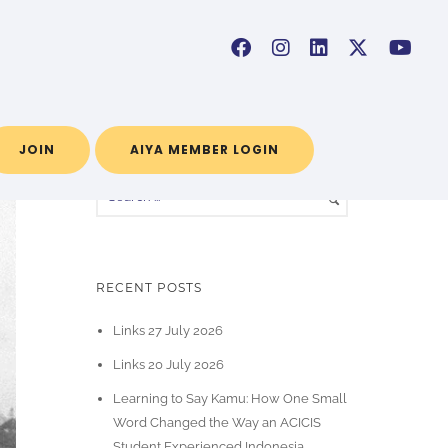
Home
/ Blog Archives
JOIN
AIYA MEMBER LOGIN
RECENT POSTS
Links 27 July 2026
Links 20 July 2026
Learning to Say Kamu: How One Small
Word Changed the Way an ACICIS
Student Experienced Indonesia