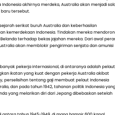
 Indonesia akhirnya merdeka, Australia akan menjadi sal
baru tersebut.
ejarah serikat buruh Australia dan keberhasilan
an kemerdekaan Indonesia. Tindakan mereka mendoron
n Belanda terhadap bekas jajahan mereka. Dari awal pera
 Australia akan memblokir pengiriman senjata dan amunisi
banyak pekerja internasional, di antaranya adalah pelaut
an ikatan yang kuat dengan pekerja Australia akibat
, perselisihan tentang gaji membuat pelaut Indonesia
lia, dan pada tahun 1942, tahanan politik Indonesia yan
da yang melarikan diri dari Jepang dibebaskan setelah
di antara tahun 1945-1949, di mana hampir 600 kapal