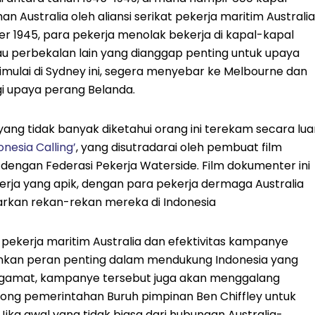
 Australia oleh aliansi serikat pekerja maritim Australia
r 1945, para pekerja menolak bekerja di kapal-kapal
u perbekalan lain yang dianggap penting untuk upaya
ulai di Sydney ini, segera menyebar ke Melbourne dan
i upaya perang Belanda.
ang tidak banyak diketahui orang ini terekam secara lua
onesia Calling’
, yang disutradarai oleh pembuat film
 dengan Federasi Pekerja Waterside. Film dokumenter ini
erja yang apik, dengan para pekerja dermaga Australia
arkan rekan-rekan mereka di Indonesia
 pekerja maritim Australia dan efektivitas kampanye
kan peran penting dalam mendukung Indonesia yang
gamat, kampanye tersebut juga akan menggalang
ong pemerintahan Buruh pimpinan Ben Chiffley untuk
ika awal yang tidak biasa dari hubungan Australia-