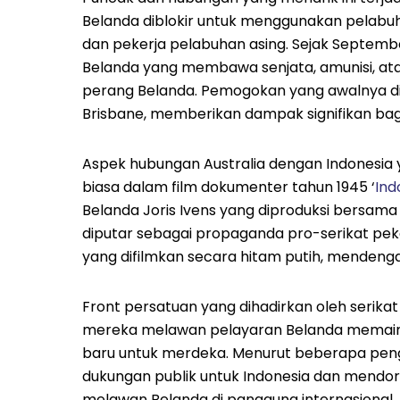
Belanda diblokir untuk menggunakan pelabuhan
dan pekerja pelabuhan asing. Sejak Septembe
Belanda yang membawa senjata, amunisi, ata
perang Belanda. Pemogokan yang awalnya dim
Brisbane, memberikan dampak signifikan bag
Aspek hubungan Australia dengan Indonesia y
biasa dalam film dokumenter tahun 1945 ‘
Ind
Belanda Joris Ivens yang diproduksi bersama
diputar sebagai propaganda pro-serikat pek
yang difilmkan secara hitam putih, mendeng
Front persatuan yang dihadirkan oleh serikat
mereka melawan pelayaran Belanda memain
baru untuk merdeka. Menurut beberapa pen
dukungan publik untuk Indonesia dan mendor
melawan Belanda di panggung internasional. J