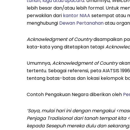
tarian, lagu atau upacara
. Umumnya,
Welcom
lebih besar dan/atau lebih formal. Untuk me
perwakilan dari
kantor NIAA
setempat atau me
menghubungi
Dewan Pertanahan
atau organ
Acknowledgment of Country
disampaikan pad
kata-kata yang ditetapkan tetapi
Acknowled
Umumnya,
Acknowledgment of Country
akan 
tertentu. Sebagai referensi, peta AIATSIS 1
tentang batas-batas dan lokasi kelompok bah
Contoh Pengakuan Negara diberikan oleh
Pe
‘Saya, mulai hari ini dengan mengakui <mas
Penjaga Tradisional dari tanah tempat kita
kepada Sesepuh mereka dulu dan sekarang