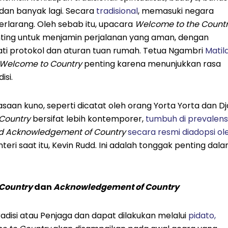
 dan banyak lagi. Secara
tradisional
, memasuki negara
erlarang. Oleh sebab itu, upacara
Welcome to the Count
ting untuk menjamin perjalanan yang aman, dengan
 protokol dan aturan tuan rumah. Tetua Ngambri
Matil
Welcome to Country
penting karena menunjukkan rasa
isi.
saan kuno, seperti dicatat oleh orang Yorta Yorta dan Dj
Country
bersifat lebih kontemporer,
tumbuh di prevalens
d Acknowledgement of Country
secara resmi diadopsi ol
eri saat itu, Kevin Rudd. Ini adalah tonggak penting dal
 Country
dan
Acknowledgement of Country
radisi atau Penjaga dan dapat dilakukan melalui
pidato,