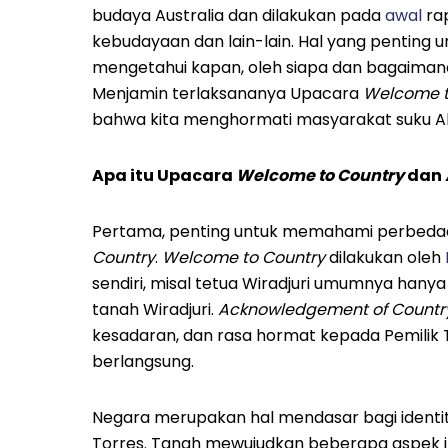
budaya Australia dan dilakukan pada
awal
rap
kebudayaan dan lain-lain. Hal yang penting 
mengetahui kapan, oleh siapa dan bagaimana tr
Menjamin terlaksananya Upacara
Welcome t
bahwa kita menghormati masyarakat suku Abo
Apa itu Upacara
Welcome to Country
dan
Pertama, penting untuk memahami perbeda
Country
.
Welcome to Country
dilakukan oleh
sendiri, misal tetua Wiradjuri umumnya han
tanah Wiradjuri.
Acknowledgement of Countr
kesadaran, dan rasa hormat kepada Pemilik 
berlangsung.
Negara merupakan hal mendasar bagi identi
Torres. Tanah mewujudkan beberapa aspek intr