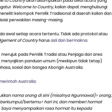
e to Country
akan disampaikan pada awal acara yang
ngatur
Welcome to Country
, kalian dapat menghubungi
neliti kelompok Pemilik Tradisional di daerah kalian dan
isasi perwakilan masing-masing.
a awal setiap acara tertentu. Tidak ada protokol atau
gement of Country
harus
asli dan bermakna
.
merujuk pada Pemilik Tradisi atau Penjaga dari area
996 menyajikan panduan umum (meskipun tidak tetap)
asa, sosial dan bangsa Aborigin Australia.
merintah Australia
:
ukkan nama orang di sini (misalnya Ngunnawal)> orang,
 <berkumpul/bertemu> hari ini, dan memberi hormat
. Saya menyampaikan rasa hormat itu kepada