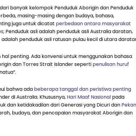
ri dari banyak kelompok Penduduk Aborigin dan Penduduk
erbeda, masing-masing dengan budaya, bahasa,
ting juga untuk dicatat
perbedaan antara masyarakat
es
; Penduduk asli adalah penduduk asli Australia daratan,
dalah penduduk asli ratusan pulau kecil di utara darata
n hal penting. Ada konvensi untuk menggunakan bahasa
gin dan Torres Strait Islander seperti
penulisan huruf
natua”.
hui bahwa ada
beberapa tanggal dan peristiwa penting
nder di Australia. Khususnya,
Hari Maaf Nasional
pada
uk dan ketidakadilan dari Generasi yang Dicuri dan
Peka
jarah, budaya, dan pencapaian masyarakat Aborigin dan