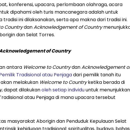
at, konferensi, upacara, perlombaan olahraga, acara
untuk dipahami oleh turis mancanegara adalah untuk
adisi ini dilaksanakan, serta apa makna dari tradisi ini.
o Country
dan
Acknowledgement of Country
menunjukk
rigin dan Selat Torres.
Acknowledgement of Country
an antara
Welcome to Country
dan
Acknowledgement o
Pemilik Tradisional atau Penjaga
dari pemilik tanah itu
ya akan melakukan
Welcome to Country
ketika berada di
y
, dapat dilakukan
oleh setiap individu
untuk menunjukkan
Tradisional atau Penjaga di mana upacara tersebut
tas masyarakat Aborigin dan Penduduk Kepulauan Selat
insik kehidupan tradisional: spiritualitas, budaya, bahas