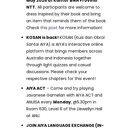
May 2026 at Kantor BNN Provinsi
NTT.
All participants are welcome to
dress inspired by their book and bring
an item that reminds them of the book.
Check
this post
for more information!
KOSAN is back!
KOSAN (Kuis dan Obrol
Santai AIYA) is AIYA’s interactive online
platform that brings members across
Australia and Indonesia together
through light quizzes and casual
discussions. Please check your
respective chapters for this event!
AIYA ACT
– Come and try playing
Javanese Gamelan with AIYA ACT
and
ANUISA every
Monday
, @5.30pm in
Room 630, Level 6 of the Llewellyn Hall
at ANU.
JOIN AIYA LANGUAGE EXCHANGE (IN-