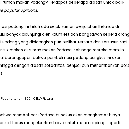
di rumah makan Padang? Terdapat beberapa alasan unik dibalik
se popular opinions.
nasi padang ini telah ada sejak zaman penjajahan Belanda di
u banyak dikunjungi oleh kaum elit dan bangsawan seperti oran
 Padang yang dihidangkan pun terlihat tertata dan tersusun rapi.
n untuk makan di rumah makan Padang, sehingga mereka memilih
al beranggapan bahwa pembeli nasi padang bungkus ini akan
ingga dengan alasan solidaritas, penjual pun menambahkan pors
s.
adang tahun 1900 (KITLV-Pictura)
 bahwa membeli nasi Padang bungkus akan menghemat biaya
enjual harus mengeluarkan biaya untuk mencuci piring seperti