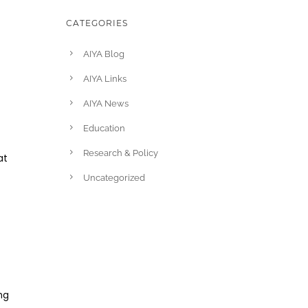
CATEGORIES
AIYA Blog
AIYA Links
AIYA News
Education
Research & Policy
at
Uncategorized
ng