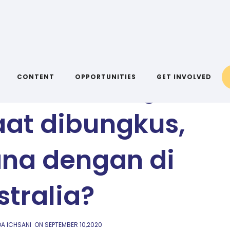
AIYA BLOG
 nasi Padang lebih
CONTENT
OPPORTUNITIES
GET INVOLVED
at dibungkus,
na dengan di
stralia?
DA ICHSANI
ON
SEPTEMBER 10,2020