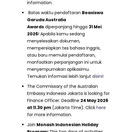
information.
Batas waktu pendaftaran
Beasiswa
Garuda Australia
Awards
diperpanjang hingga
31 Mei
2026
! Apabila kamu sedang
menyelesaikan dokumen,
mempersiapkan tes bahasa Inggris,
atau baru memulai pendaftaran,
manfaatkan perpanjangan ini untuk
menyempurnakan aplikasimu.
Temukan informasi lebih lanjut
disini
!
The Commissary of the Australian
Embassy Indonesia Jakarta is looking for
Finance Officer. Deadline
24 May 2026
at 11.30 pm
(Jakarta Time). Click
here
for more information.
Join
Monash Indonesian Holiday
Program
! This two days of activities