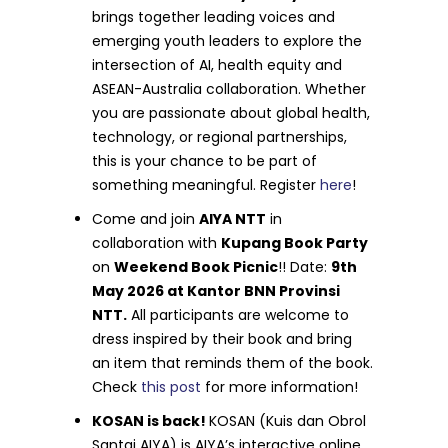
brings together leading voices and
emerging youth leaders to explore the
intersection of AI, health equity and
ASEAN-Australia collaboration. Whether
you are passionate about global health,
technology, or regional partnerships,
this is your chance to be part of
something meaningful. Register
here
!
Come and join
AIYA NTT
in
collaboration with
Kupang Book Party
on
Weekend Book Picnic
!! Date:
9th
May 2026 at Kantor BNN Provinsi
NTT.
All participants are welcome to
dress inspired by their book and bring
an item that reminds them of the book.
Check
this post
for more information!
KOSAN is back!
KOSAN (Kuis dan Obrol
Santai AIYA) is AIYA’s interactive online