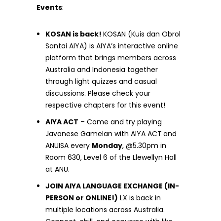
Events
:
KOSAN is back!
KOSAN (Kuis dan Obrol
Santai AIYA) is AIYA’s interactive online
platform that brings members across
Australia and Indonesia together
through light quizzes and casual
discussions. Please check your
respective chapters for this event!
AIYA ACT
– Come and try playing
Javanese Gamelan with AIYA ACT
and
ANUISA every
Monday
, @5.30pm in
Room 630, Level 6 of the Llewellyn Hall
at ANU.
JOIN AIYA LANGUAGE EXCHANGE (IN-
PERSON or ONLINE!)
LX is back in
multiple locations across Australia.