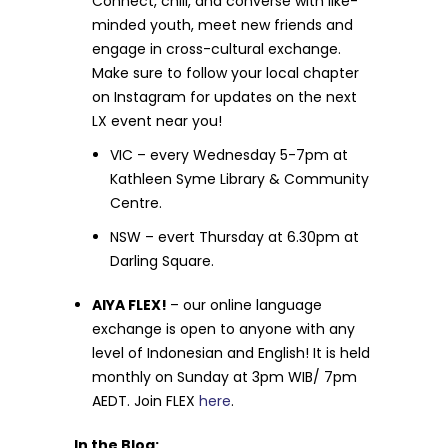
Connect, chill, and converse with like-
minded youth, meet new friends and
engage in cross-cultural exchange.
Make sure to follow your local chapter
on Instagram for updates on the next
LX event near you!
VIC – every Wednesday 5-7pm at
Kathleen Syme Library & Community
Centre.
NSW – evert Thursday at 6.30pm at
Darling Square.
AIYA FLEX!
– our online language
exchange is open to anyone with any
level of Indonesian and English! It is held
monthly on Sunday at 3pm WIB/ 7pm
AEDT. Join FLEX
here
.
In the Blog: